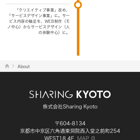
「クリエイティブ事業」改め、
「サービスデザイン事業」に。サー
ビス内容の軸足を、WEB制作（モ
ノ中心）からサービスデザイン（人
の体験中心）に。
About
株式会社Sharing Kyoto
〒604-8134
京都市中京区六角通東洞院西入堂之前町254
WEST18 4F
MAP