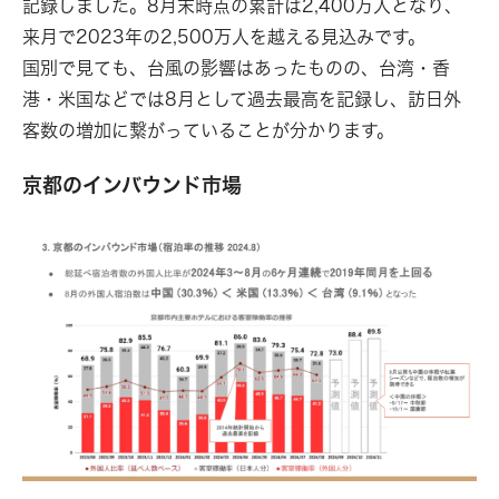
記録しました。8月末時点の累計は2,400万人となり、
来月で2023年の2,500万人を越える見込みです。
国別で見ても、台風の影響はあったものの、台湾・香
Top
港・米国などでは8月として過去最高を記録し、訪日外
客数の増加に繋がっていることが分かります。
About
京都のインバウンド市場
Work
Service
Article
News
Recruit
Contact